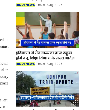
के कारण कॉर्पोरेट कर्मचारियों के लिए 'वर्क
HINDI NEWS
Thu,6 Aug 2026
फ्रॉम होम' (घर से काम करने) हेतु परामर्श।
गुर
ed in
gainst
हरियाणा में गैर मान्यता प्राप्त स्कूल
होंगे बंद, शिक्षा विभाग के सख्त आदेश
 known
HINDI NEWS
Thu,6 Aug 2026
tal in
ssary
 place
 left.
even a