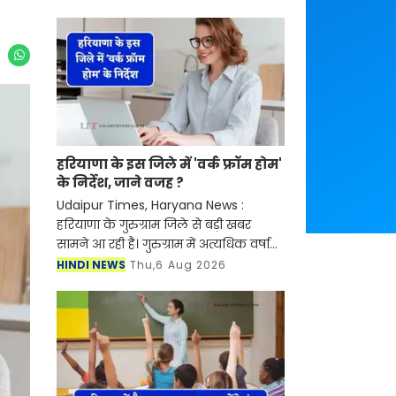
हरियाणा के इस जिले में 'वर्क फ्रॉम होम'
के निर्देश, जाने वजह ?
Udaipur Times, Haryana News :
हरियाणा के गुरुग्राम जिले से बड़ी खबर
सामने आ रही है। गुरुग्राम में अत्यधिक वर्षा
के कारण कॉर्पोरेट कर्मचारियों के लिए 'वर्क
HINDI NEWS
Thu,6 Aug 2026
फ्रॉम होम' (घर से काम करने) हेतु परामर्श।
गुर