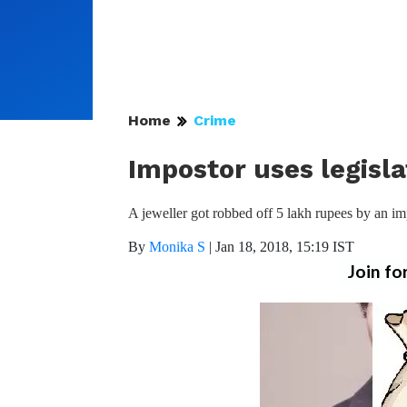
Home
Crime
Impostor uses legisla
A jeweller got robbed off 5 lakh rupees by an im
By
Monika S
|
Jan 18, 2018, 15:19 IST
Join fo