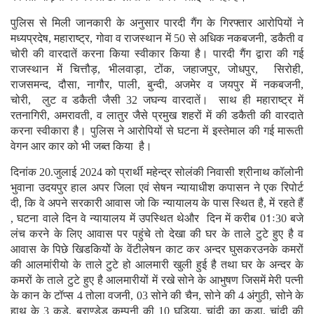
पुलिस से मिली जानकारी के अनुसार पारदी गैंग के गिरफ्तार आरोपियों ने
मध्यप्रदेष, महाराष्ट्र, गोवा व राजस्थान में 50 से अधिक नकबजनी, डकैती व
चोरी की वारदातें करना किया स्वीकार किया है। पारदी गैंग द्वारा की गई
राजस्थान में चित्तौड़, भीलवाड़ा, टोंक, जहाजपुर, जोधपुर, सिरोही,
राजसमन्द, दौसा, नागौर, पाली, बुन्दी, अजमेर व जयपुर में नकबजनी,
चोरी, लुट व डकैती जैसी 32 जघन्य वारदातें। साथ ही महाराष्ट्र में
रतनागिरी, अमरावती, व लातुर जैसे प्रमुख शहरों में की डकैती की वारदाते
करना स्वीकारा है। पुलिस ने आरोपियों से घटना में इस्तेमाल की गई मारूती
वेगन आर कार को भी जब्त किया है।
दिनांक 20.जुलाई 2024 को प्रार्थी महेन्द्र सोलंकी निवासी श्रीनाथ कॉलोनी
भुवाना उदयपुर हाल अपर जिला एवं सेषन न्यायाधीश कपासन ने एक रिपोर्ट
दी, कि वे अपने सरकारी आवास जो कि न्यायालय के पास स्थित है, में रहते हैं
, घटना वाले दिन वे न्यायालय में उपस्थित थेऔर दिन में करीब 01ः30 बजे
लंच करने के लिए आवास पर पहुंचे तो देखा की घर के ताले टुटे हुए है व
आवास के पिछे खिडकियोें के वेंटीलेषन काट कर अन्दर घुसकरउनके कमरों
की आलमांरीयो के ताले टुटे हो आलमारी खुली हुई है तथा घर के अन्दर के
कमरों के ताले टुटे हुए है आलमारीयों में रखे सोने के आभुषण जिसमें मेरी पत्नी
के कान के टॉप्स 4 तोला वजनी, 03 सोने की चैन, सोने की 4 अंगुठी, सोने के
हाथ के 3 कड़े, ब्राण्डेड कम्पनी की 10 घड़िया, चांदी का कड़ा, चांदी की