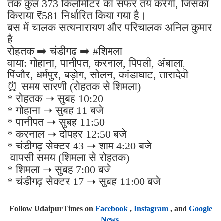
तक कुल 373 किलोमीटर का सफर तय करेगी, जिसका
किराया ₹581 निर्धारित किया गया है।
बस में चालक सत्यनारायण और परिचालक अनिल कुमार
है
रोहतक ➡️ चंडीगढ़ ➡️ #शिमला
वाया: गोहाना, पानीपत, करनाल, पिपली, अंबाला,
पिंजौर, धर्मपुर, बड़ोग, सोलन, कांडाघाट, तारादेवी
⏰ समय सारणी (रोहतक से शिमला)
* रोहतक ➝ सुबह 10:20
* गोहाना ➝ सुबह 11 बजे
* पानीपत ➝ सुबह 11:50
* करनाल ➝ दोपहर 12:50 बजे
* चंडीगढ़ सेक्टर 43 ➝ शाम 4:20 बजे
वापसी समय (शिमला से रोहतक)
* शिमला ➝ सुबह 7:00 बजे
* चंडीगढ़ सेक्टर 17 ➝ सुबह 11:00 बजे
Follow UdaipurTimes on
Facebook
,
Instagram
, and
Google
News