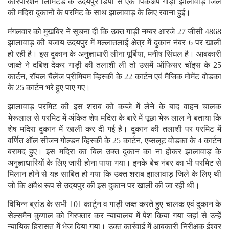
कॉरपोरेशन लिमिटेड के उदयपुर डिपो से एक पिकअप गाड़ी झालावाड़ जिले
की मदिरा दुकानों के परमिट के साथ झालावाड़ के लिए रवाना हुई।
मंगलवार को मुखबिर ने सूचना दी कि उक्त गाड़ी नम्बर आरजे 27 जीसी 4868
झालावाड़ की बजाय उदयपुर में मल्लातलाई क्षेत्र में दुकान नंबर 6 पर खाली
हो रही है। इस दुकान के अनुज्ञाधारी लीना पूर्बिया, मनीष सिंघल है। आबकारी
जाब्ते ने दबिश देकर गाड़ी की तलाशी ली तो उसमें ऑफिसर चॉइस के 25
कार्टन, रॉयल चैलेंज प्रीमियम व्हिस्की के 22 कार्टन एवं मैजिक मोमेंट वोडका
के 25 कार्टन भरे हुए पाए गए।
झालावाड़ परमिट की इस शराब को कब्जे में लेने के बाद वाहन चालक
भेरूलाल से परमिट में अंकित शेष मदिरा के बारे में पूछा भेरू लाल ने बताया कि
शेष मदिरा दुकान में खाली कर दी गई है। दुकान की तलाशी पर परमिट में
वर्णित ऑल सीजन गोल्डन व्हिस्की के 25 कार्टन, एब्सलूट वोडका के 4 कार्टन
बरामद हुए। इस मदिरा का बिल उक्त दुकान का ना होकर झालावाड़ के
अनुज्ञाधारियों के लिए जारी होना पाया गया। इनके बेच नंबर का भी परमिट से
मिलान होने से यह साबित हो गया कि उक्त शराब झालावाड़ जिले के लिए थी
जो कि अवैध रूप से उदयपुर की इस दुकान पर खाली की जा रही थी।
विभिन्न ब्रांड के सभी 101 कार्टून व गाड़ी जब्त करते हुए चालक एवं दुकान के
सेल्समैन कुणाल को गिरफ्तार कर न्यायालय में पेश किया गया जहां से उन्हें
न्यायिक हिरासत में भेज दिया गया। उक्त कार्रवाई में आबकारी निरीक्षक ईश्वर