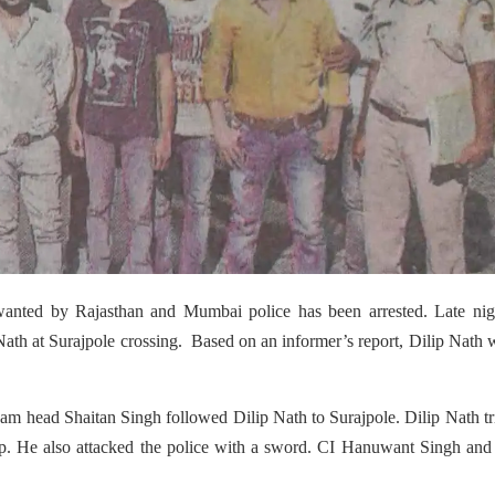
wanted by Rajasthan and Mumbai police has been arrested.
Late nig
Nath at Surajpole crossing. Based on an informer’s report, Dilip Nath 
m head Shaitan Singh followed Dilip Nath to Surajpole. Dilip Nath tr
eep. He also attacked the police with a sword. CI Hanuwant Singh and