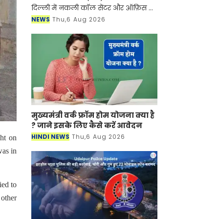
दिल्ली में नकली कॉल सेंटर और ऑफ़िस के
ज़रिए चल रहे एक बड़े इंटरनेशनल टेक-
NEWS
Thu,6 Aug 2026
सपोर्ट फ्रॉड और जबरन वसूली (extortion)
रैकेट का
मुख्यमंत्री वर्क फ्रॉम होम योजना क्या है
? जाने इसके लिए कैसे करें आवेदन
HINDI NEWS
Thu,6 Aug 2026
ht on
was in
ied to
 other