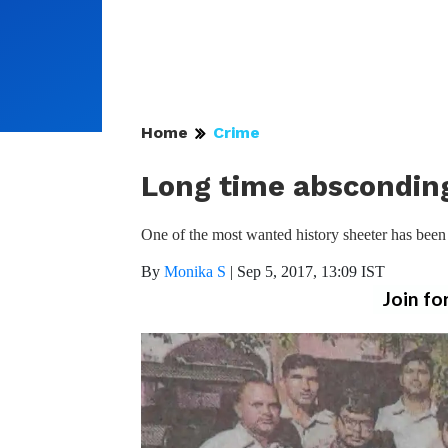
Home
Crime
Long time absconding
One of the most wanted history sheeter has been
By
Monika S
|
Sep 5, 2017, 13:09 IST
Join fo