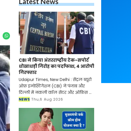
Latest News
CBI ने किया अंतरराष्ट्रीय टेक-सपोर्ट
धोखाधड़ी गिरोह का पर्दाफाश, 4 आरोपी
गिरफ्तार
Udaipur Times, New Delhi : सेंट्रल ब्यूरो
ऑफ़ इन्वेस्टिगेशन (CBI) ने पंजाब और
दिल्ली में नकली कॉल सेंटर और ऑफ़िस के
ज़रिए चल रहे एक बड़े इंटरनेशनल टेक-
NEWS
Thu,6 Aug 2026
सपोर्ट फ्रॉड और जबरन वसूली (extortion)
रैकेट का