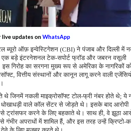
r live updates on
WhatsApp
्रल ब्यूरो ऑफ़ इन्वेस्टिगेशन (CBI) ने पंजाब और दिल्ली में
 एक बड़े इंटरनेशनल टेक-सपोर्ट फ्रॉड और जबरन वसूली
ै। इस गिरोह का सरगना मुख्य रूप से अमेरिका के नागरिकों क
्ट, वित्तीय संस्थानों और कानून लागू करने वाली एजेंसियो
थे।
ते थे जिनमें नकली माइक्रोसॉफ्ट टोल-फ्री नंबर होते थे; ये 
रहे धोखाधड़ी वाले कॉल सेंटर से जोड़ते थे। इसके बाद आरोपी
पैसे ट्रांसफर करने के लिए बहकाते थे। साथ ही, वे झूठा आ
ैसे गंभीर अपराधों में शामिल हैं, और इस तरह उन्हें क्रिप्टो-कर
ी देने के लिए मजबूर करते थे।