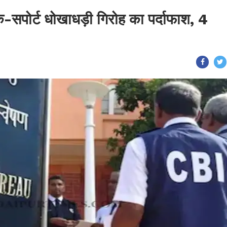
क-सपोर्ट धोखाधड़ी गिरोह का पर्दाफाश, 4