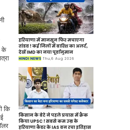
नी
हरियाणा में मानसून फिर मचाएगा
तांडव ! कई जिलों में बारिश का अलर्ट,
 के
देखें IMD का नया पूर्वानुमान
ात्रा
HINDI NEWS
Thu,6 Aug 2026
थी कि
किसान के बेटे ने पहले प्रयास में क्रैक
गई
किया UPSC ! सबसे कम उम्र के
डॉलर
हरियाणा कैडर के IAS बन रचा इतिहास