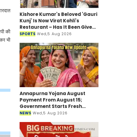
वारदात
Kishore Kumar's Beloved 'Gauri
Kunj' Is Now Virat Kohli's
Restaurant – Has It Been Given
ोपी की
a New Look?
SPORTS
Wed,5 Aug 2026
ेकर भी
Annapurna Yojana August
Payment From August 15;
Government Starts Fresh
Verification Drive
NEWS
Wed,5 Aug 2026