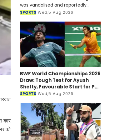
was vandalised and reportedly
targeted with a petrol bomb shortly
SPORTS
Wed,5 Aug 2026
after he joined a virtual press
conference alongside Sheikh Hasi
BWF World Championships 2026
Draw: Tough Test for Ayush
Shetty, Favourable Start for PV
Sindhu
SPORTS
Wed,5 Aug 2026
वारदात
ास कार
कार को