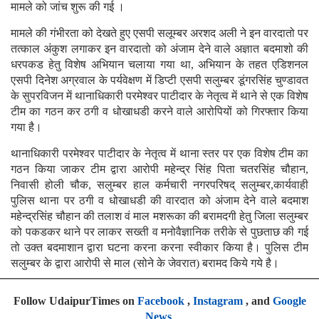
मामले को जांच शुरू की गई ।
मामले की गंभीरता को देखते हुए एसपी सलूम्बर अरशद अली ने इन वारदातो पर
तत्काल अंकुश लगाकर इन वारदातो को अंजाम देने वाले अज्ञात बदमाशो की
धरपकड हेतु विशेष अभियान चलाया गया था, अभियान के तहत एडिशनल
एसपी दिनेश अग्रवाल के पर्यवेक्षण में डिप्टी एसपी सलुम्बर डूंगरसिंह चुण्डावत
के सुपरविजन में थानाधिकारी परमेश्वर पाटीदार के नेतृत्व में थाने से एक विशेष
टीम का गठन कर ठगी व धोखाधडी करने वाले आरोपियों को गिरफ्तार किया
गया है।
थानाधिकारी परमेश्वर पाटीदार के नेतृत्व में थाना स्तर पर एक विशेष टीम का
गठन किया जाकर टीम द्वारा आरोपी महेन्द्र सिंह पिता चतरसिंह चौहान,
निवासी होली चौक, सलुम्बर हाल कर्मचारी नगरपरिषद् सलुम्बर,कार्यवाही
पुलिस थाना पर ठगी व धोखाधडी की वारदात को अंजाम देने वाले बदमाश
महेन्द्रसिंह चौहान की तलाश वं माल मशरूका की बरामदगी हेतु जिला सलुम्बर
को पकडकर थाने पर लाकर सख्ती व मनोवैज्ञानिक तरीके से पुछताछ की गई
तो उक्त बदमाशान द्वारा घटना करना करना स्वीकार किया है। पुलिस टीम
सलुम्बर के द्वारा आरोपी से माल (सोने के जेवरात) बरामद किये गये है।
Follow UdaipurTimes on
Facebook
,
Instagram
, and
Google
News