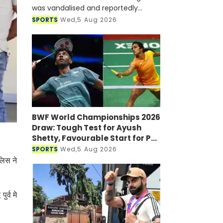
was vandalised and reportedly
targeted with a petrol bomb shortly
SPORTS
Wed,5 Aug 2026
after he joined a virtual press
conference alongside Sheikh Hasi
BWF World Championships 2026
Draw: Tough Test for Ayush
Shetty, Favourable Start for PV
Sindhu
SPORTS
Wed,5 Aug 2026
लिस ने
र्व मे