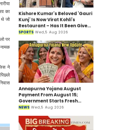
नारीया
ौरव का
Kishore Kumar's Beloved 'Gauri
Kunj' Is Now Virat Kohli's
 थे जो
Restaurant – Has It Been Given
a New Look?
SPORTS
Wed,5 Aug 2026
ालो पर
ा नामक
लिस ने
 पिछले
 निवास
Annapurna Yojana August
Payment From August 15;
Government Starts Fresh
Verification Drive
NEWS
Wed,5 Aug 2026