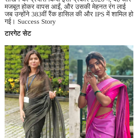
मजबूत होकर वापस आईं, और उसकी मेहनत रंग लाई
जब उन्होंने 383वीं रैंक हासिल की और IPS में शामिल हो
गई। Success Story
टारगेट सेट