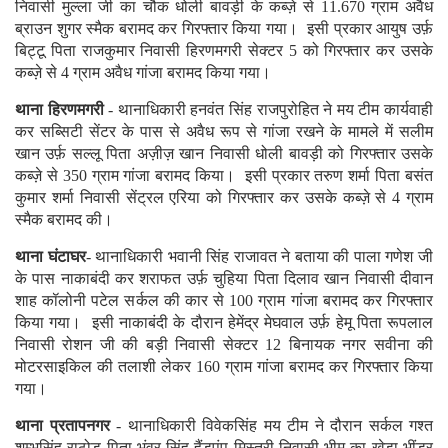
निवासी मुल्ला जी का चौक धोली बावड़ी के कब्ज़े से 11.670 ग्राम अवैध
ब्राउन शुगर स्मैक बरामद कर गिरफ्तार किया गया। इसी प्रकार आयुष उर्फ़
बिट्टू पिता राजकुमार निवासी हिरणमगरी सेक्टर 5 को गिरफ्तार कर उसके
कब्ज़े से 4 ग्राम अवैध गांजा बरामद किया गया।
थाना हिरणमगरी
- थानाधिकारी हनवंत सिंह राजपुरोहित ने मय टीम कार्यवाही
कर सब्सिटी सेंटर के पास से अवैध रूप से गांजा रखने के मामले में सलीम
खान उर्फ़ सल्लू पिता अज़ीज़ खान निवासी धोली बावड़ी को गिरफ्तार उसके
कब्ज़े से 350 ग्राम गांजा बरामद किया। इसी प्रकार तरुण शर्मा पिता बसंत
कुमार शर्मा निवासी सेंट्रल एरिया को गिरफ्तार कर उसके कब्ज़े से 4 ग्राम
स्मैक बरामद की।
थाना घंटाघर
- थानाधिकारी भवानी सिंह राजावत ने बताया की पाला गणेश जी
के पास नाकाबंदी कर शराफत उर्फ़ चुहिया पिता दिलाव खान निवासी दीवान
शाह कॉलोनी पटेल सर्कल की कार से 100 ग्राम गांजा बरामद कर गिरफ्तार
किया गया। इसी नाकाबंदी के दौरान हेमेंद्र मेघवाल उर्फ़ हेमू पिता रूपलाल
निवासी रोशन जी की बड़ी निवासी सेक्टर 12 बिनायक नगर सवीना की
मोटरसाइकिल की तलाशी लेकर 160 ग्राम गांजा बरामद कर गिरफ्तार किया
गया।
थाना प्रतापनगर
- थानाधिकारी विवेकसिंह मय टीम ने दौरान सर्कल गश्त
शम्भुसिंह राठोड पिता भंवर सिंह हैंडपंप मिस्त्री निवासी भीम का खेड़ा भींडर