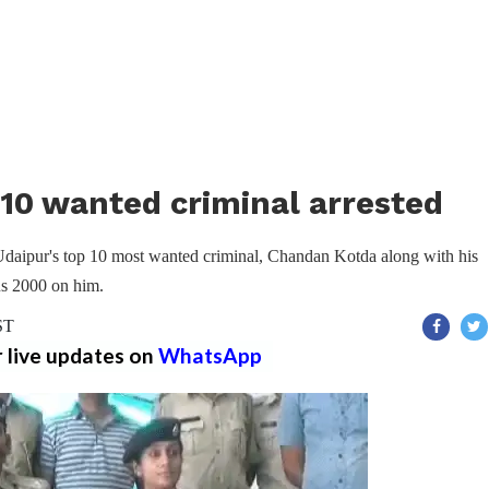
 10 wanted criminal arrested
daipur's top 10 most wanted criminal, Chandan Kotda along with his
Rs 2000 on him.
ST
r live updates on
WhatsApp