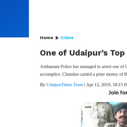
Home
Crime
One of Udaipur’s Top
Ambamata Police has managed to arrest one of U
accomplice. Chandan carried a prize money of 
By
UdaipurTimes Team
|
Apr 12, 2019, 18:15 I
Join fo