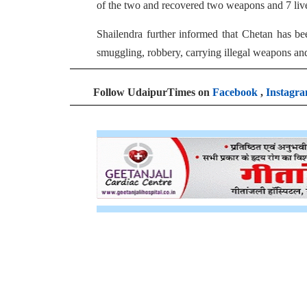
of the two and recovered two weapons and 7 live
Shailendra further informed that Chetan has bee
smuggling, robbery, carrying illegal weapons and 
Follow UdaipurTimes on
Facebook
,
Instagr