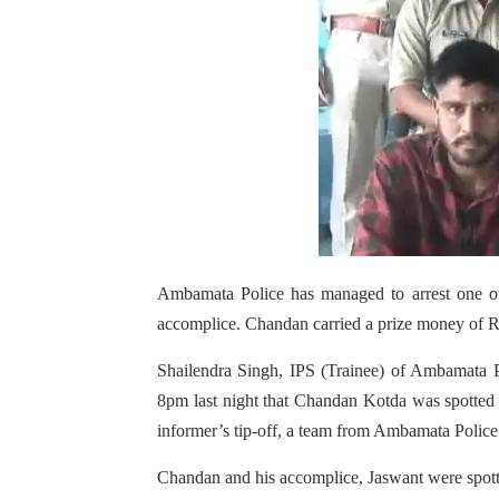
Ambamata Police has managed to arrest one o
accomplice. Chandan carried a prize money of 
Shailendra Singh, IPS (Trainee) of Ambamata Po
8pm last night that Chandan Kotda was spotted
informer’s tip-off, a team from Ambamata Police 
Chandan and his accomplice, Jaswant were spott