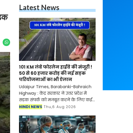
Latest News
ड़क
101 KM लंबे फोरलेन हाईवे की मंजूरी !
50 से 60 हजार करोड़ की नई सड़क
परियोजनाओं का भी ऐलान
Udaipur Times, Barabanki-Bahraich
Highway : केंद्र सरकार ने उत्तर प्रदेश में
सड़क संपर्क को मजबूत करने के लिए कई
बड़ी परियोजनाओं को मंजूरी दी है। केंद्रीय
HINDI NEWS
Thu,6 Aug 2026
मंत्रिमंडल ने बाराबंकी-बहरेाइच के बीच 101
कि