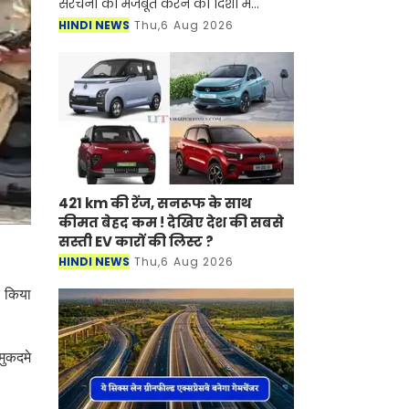
संरचना को मजबूत करने की दिशा में
महत्वपूर्ण उपलब्धि हासिल हुई है। क्षेत्र की 13
HINDI NEWS
Thu,6 Aug 2026
नॉन-पेचेबल एवं मिसिंग लिंक सड़कों (कुल
32.75 क
421 km की रेंज, सनरूफ के साथ
कीमत बेहद कम ! देखिए देश की सबसे
सस्ती EV कारों की लिस्ट ?
HINDI NEWS
Thu,6 Aug 2026
र किया
मुकदमे