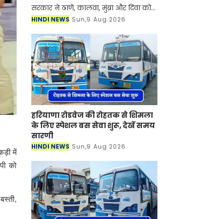
सरकार ने ठाणे, कालवा, मुंब्रा और दिवा को
जोड़ने वाले एक नए मेट्रो कॉरिडोर को
HINDI NEWS
Sun,9 Aug 2026
सैद्धांतिक मंजूरी दे दी है। ये मुंबई-अहमदाबाद
हाई-स्पीड रेल कॉरि
हरियाणा रोडवेज की रोहतक से शिमला
के लिए स्पेशल बस सेवा शुरू, देखें समय
सारणी
HINDI NEWS
Sun,9 Aug 2026
ड़ी में
ोपी को
बस्ती,