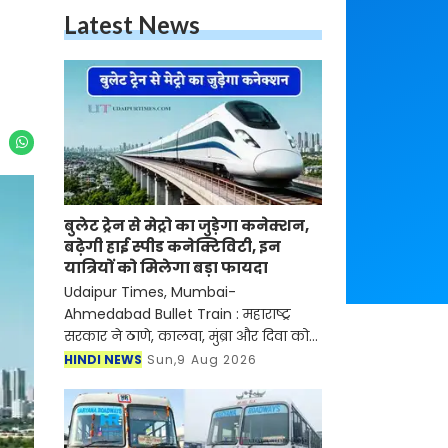
Latest News
बुलेट ट्रेन से मेट्रो का जुड़ेगा कनेक्शन,
बढ़ेगी हाई स्पीड कनेक्टिविटी, इन
यात्रियों को मिलेगा बड़ा फायदा
Udaipur Times, Mumbai-
Ahmedabad Bullet Train : महाराष्ट्र
सरकार ने ठाणे, कालवा, मुंब्रा और दिवा को
जोड़ने वाले एक नए मेट्रो कॉरिडोर को
HINDI NEWS
Sun,9 Aug 2026
सैद्धांतिक मंजूरी दे दी है। ये मुंबई-अहमदाबाद
हाई-स्पीड रेल कॉरि