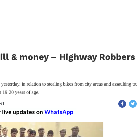
hrill & money – Highway Robbers
sterday, in relation to stealing bikes from city areas and assaulting tr
 19-20 years of age.
IST
r live updates on
WhatsApp