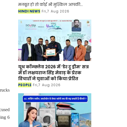
मजबूत हो तो कोई भी मुश्किल आपकी
सफलता की रुकावट नहीं बन सकती है।
HINDI NEWS
Fri,7 Aug 2026
ऐसी ही कहानी नुपूर गोयल की भी है जिन्होंने
UPSC सिविल सेवा प
यूथ कॉन्क्लेव 2026 में ‘डेर टू ड्रीम’ सत्र
में डॉ लक्षयराज सिंह मेवाड़ के प्रेरक
विचारों ने युवाओं को किया प्रेरित
PEOPLE
Fri,7 Aug 2026
trucks
ccused
bing 6