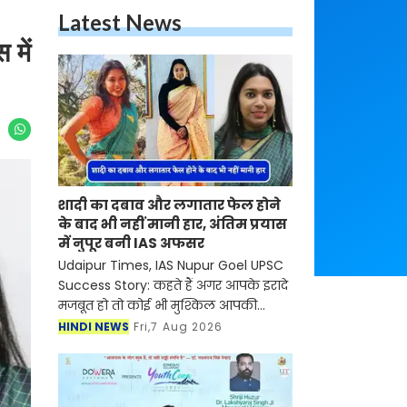
Latest News
 में
शादी का दबाव और लगातार फेल होने
के बाद भी नहीं मानी हार, अंतिम प्रयास
में नुपूर बनी IAS अफसर
Udaipur Times, IAS Nupur Goel UPSC
Success Story: कहते हैं अगर आपके इरादे
मजबूत हो तो कोई भी मुश्किल आपकी
सफलता की रुकावट नहीं बन सकती है।
HINDI NEWS
Fri,7 Aug 2026
ऐसी ही कहानी नुपूर गोयल की भी है जिन्होंने
UPSC सिविल सेवा प