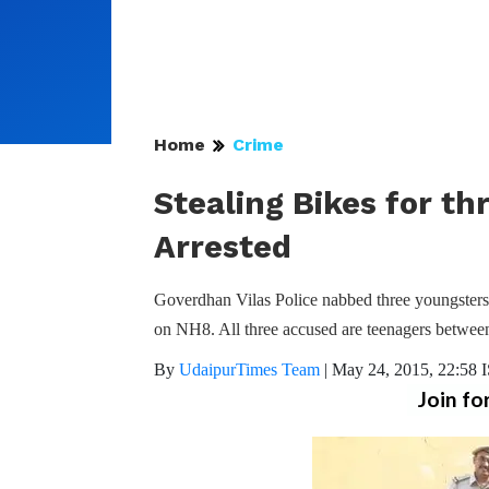
Home
Crime
Stealing Bikes for t
Arrested
Goverdhan Vilas Police nabbed three youngsters ye
on NH8. All three accused are teenagers between
By
UdaipurTimes Team
|
May 24, 2015, 22:58 
Join fo