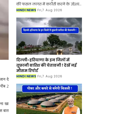
की फसल लागत में कटौती करने के उद्देश्य
से बड़ा अभियान शुरू हो रहा है। चौधरी चरण
HINDI NEWS
Fri,7 Aug 2026
सिंह हरियाणा कृषि विश्वविद्यालय अपने प्रदे
दिल्ली-हरियाणा के इन जिलों में
तूफ़ानी बारिश की चेतावनी ! देखें नई
मौसम रिपोर्ट
HINDI NEWS
Fri,7 Aug 2026
जान दे
करीब 2
ाना खा
इस बात