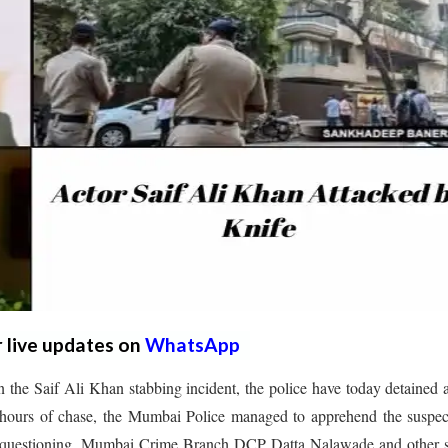
r live updates on
WhatsApp
n the Saif Ali Khan stabbing incident, the police have today detained
0 hours of chase, the Mumbai Police managed to apprehend the suspe
or questioning. Mumbai Crime Branch DCP Datta Nalawade and other s