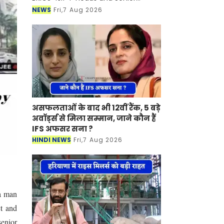
Officials of Competition Authority
NEWS
Fri,7 Aug 2026
का सम्मलेन कल 8 अगस्त 2026 को
उदयपुर के ताज फतह प्रकाश पैलेस मे
असफलताओं के बाद भी 12वीं रैंक, 5 बड़े
अवॉर्ड्स से मिला सम्मान, जाने कौन हैं
IFS अफसर सना ?
HINDI NEWS
Fri,7 Aug 2026
 a man
ct and
enior