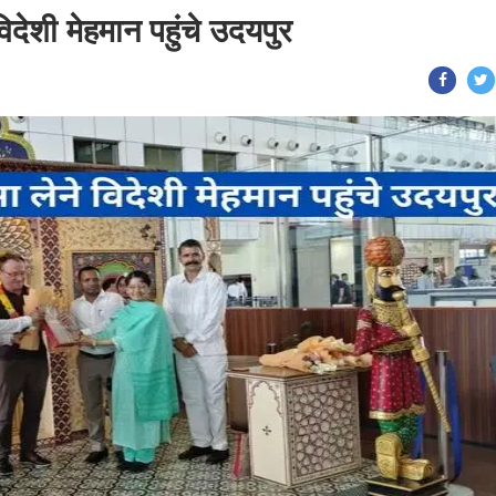
िदेशी मेहमान पहुंचे उदयपुर