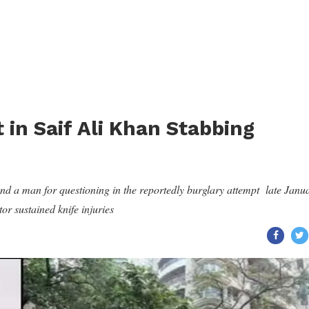
 in Saif Ali Khan Stabbing
nd a man for questioning in the reportedly burglary attempt late Janu
or sustained knife injuries