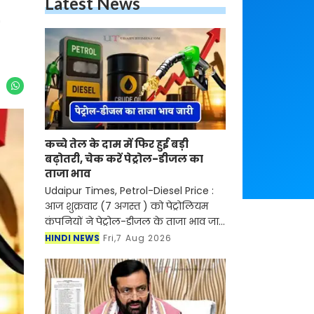
Latest News
कच्चे तेल के दाम में फिर हुई बड़ी
बढ़ोतरी, चेक करें पेट्रोल-डीजल का
ताजा भाव
Udaipur Times, Petrol-Diesel Price :
आज शुक्रवार (7 अगस्त ) को पेट्रोलियम
कंपनियों ने पेट्रोल-डीजल के ताजा भाव जारी
कर दिए हैं। देश में पेट्रोल-डीजल की कीमतें
HINDI NEWS
Fri,7 Aug 2026
आसमान को छु रही है। जिस कारण लोगों को
का