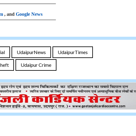
am
, and
Google News
ial
UdaipurNews
UdaipurTimes
heft
Udaipur Crime