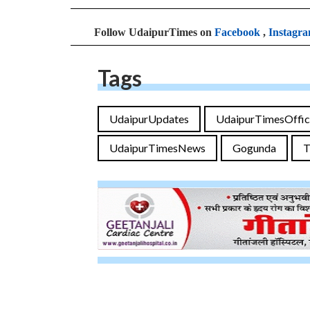
Follow UdaipurTimes on
Facebook
,
Instagr
Tags
UdaipurUpdates
UdaipurTimesOffic
UdaipurTimesNews
Gogunda
T