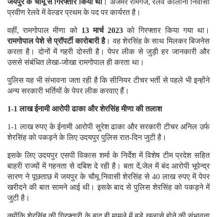
जयपुर के चौमू से गिरफ्तार किया था
। अजमेर रामगंज, रेलवे कॉलोनी निवासी
प्रवीण रेलवे में वेल्डर प्रथम के पद पर कार्यरत है।
वहीं, रामगोपाल मीणा को
13 मार्च 2023
को गिरफ्तार किया गया था।
रामगोपाल पेशे से प्रॉपर्टी कारोबारी है
। वह शेरसिंह के साथ मिलकर बिजनेस
करता है। दोनों में गहरी दोस्ती है। पेपर लीक से जुड़ी हर जानकारी और
उससे संबंधित लेखा-जोखा रामगोपाल ही करता था।
पुलिस यह भी संभावना जता रही है कि सीनियर टीचर भर्ती से पहले भी इन्होंने
अन्य सरकारी भर्तियों के पेपर लीक करवाए हैं।
1-1 लाख ईनामी आरोपी ढाका और शेरसिंह मीणा की तलाश
1-1 लाख रुपए के ईनामी आरोपी सुरेश ढाका और सरकारी टीचर अनिल उर्फ
शेरसिंह को पकड़ने के लिए उदयपुर पुलिस रात-दिन जुटी है।
इसके लिए उदयपुर एसपी विकास शर्मा के निर्देश में विशेष टीम प्रदेश सहित
बाहरी राज्यों में गहनता से दबिश दे रही है। बता दें,जेल में बंद आरोपी भूपेन्द्र
सारण ने पूछताछ में जयपुर के चौमू निवासी शेरसिंह से 40 लाख रुपए में पेपर
खरीदने की बात सामने आई थी। इसके बाद से पुलिस शेरसिंह को पकड़ने में
जुटी है।
क्योंकि शेरसिंह ​की गिरफ्तारी के बाद ही मामले में बड़े खुलासे होने की संभावना