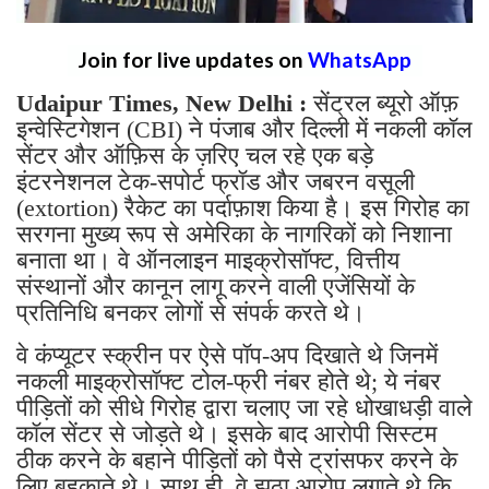
Join for live updates on
WhatsApp
Udaipur Times, New Delhi :
सेंट्रल ब्यूरो ऑफ़
इन्वेस्टिगेशन (CBI) ने पंजाब और दिल्ली में नकली कॉल
सेंटर और ऑफ़िस के ज़रिए चल रहे एक बड़े
इंटरनेशनल टेक-सपोर्ट फ्रॉड और जबरन वसूली
(extortion) रैकेट का पर्दाफ़ाश किया है। इस गिरोह का
सरगना मुख्य रूप से अमेरिका के नागरिकों को निशाना
बनाता था। वे ऑनलाइन माइक्रोसॉफ्ट, वित्तीय
संस्थानों और कानून लागू करने वाली एजेंसियों के
प्रतिनिधि बनकर लोगों से संपर्क करते थे।
वे कंप्यूटर स्क्रीन पर ऐसे पॉप-अप दिखाते थे जिनमें
नकली माइक्रोसॉफ्ट टोल-फ्री नंबर होते थे; ये नंबर
पीड़ितों को सीधे गिरोह द्वारा चलाए जा रहे धोखाधड़ी वाले
कॉल सेंटर से जोड़ते थे। इसके बाद आरोपी सिस्टम
ठीक करने के बहाने पीड़ितों को पैसे ट्रांसफर करने के
लिए बहकाते थे। साथ ही, वे झूठा आरोप लगाते थे कि