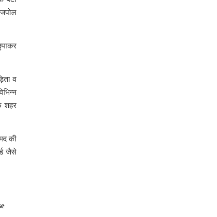
ूरजपोल
छुपाकर
़िता व
िभिन्न
षक शहर
्मद की
ड जैसे
se