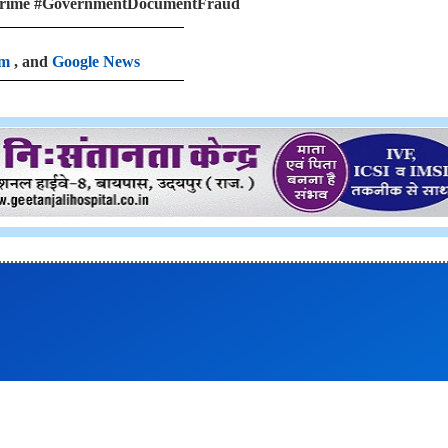
Crime #GovernmentDocumentFraud
am
, and
Google News