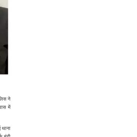
लिस ने
ास में
ई थाना
फ बंटी