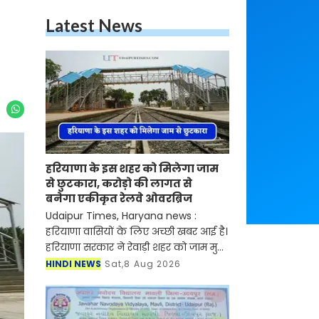
Latest News
हरियाणा के इस शहर को मिलेगा जाम
से छुटकारा, करोड़ो की लागत से
बनेगा एकीकृत रेलवे ओवरब्रिज
Udaipur Times, Haryana news :
हरियाणा वासियों के लिए अच्छी खबर आई है।
हरियाणा सरकार ने रेवाड़ी शहर को जाम मुक्त
करने का फैसला लिया है। सरकार ने शहर में
HINDI NEWS
Sat,8 Aug 2026
लगने वाले जाम की समस्या को खत्म करने
के लिए बड़