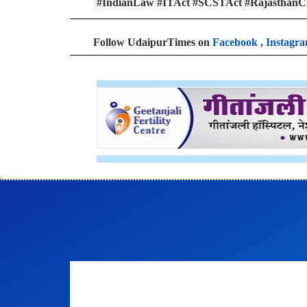
#IndianLaw #ITAct #SCSTAct #Rajasthan
Follow UdaipurTimes on
Facebook
,
Instagr