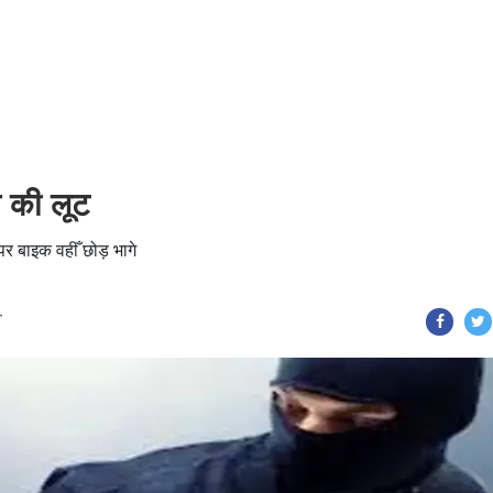
ाख की लूट
े पर बाइक वहीँ छोड़ भागे
T