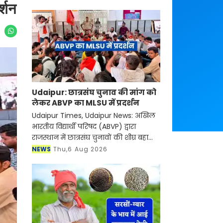
्शन
Udaipur: छात्रसंघ चुनाव की मांग को
लेकर ABVP का MLSU में प्रदर्शन
Udaipur Times, Udaipur News: अखिल
भारतीय विद्यार्थी परिषद (ABVP) द्वारा
राजस्थान में छात्रसंघ चुनावों की शीघ्र बहाली
सहित उच्च शिक्षा से जुड़ी विभिन्न समस्याओं
NEWS
Thu,6 Aug 2026
के समाधान की मांग को लेकर बुधवार को
मोह