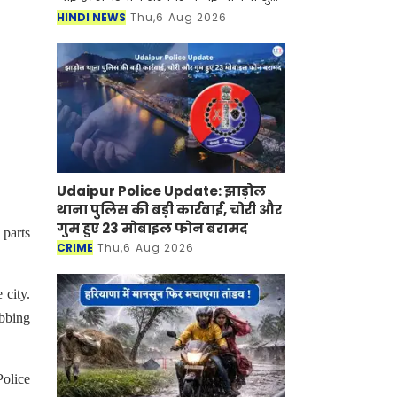
की है जिसके तहत अब महिलाओं को घर बैठे
HINDI NEWS
Thu,6 Aug 2026
रोजगार मिलने वाला है। जानकारी के
अनुसार सरकार द्वारा चला
Udaipur Police Update: झाड़ोल
थाना पुलिस की बड़ी कार्रवाई, चोरी और
गुम हुए 23 मोबाइल फोन बरामद
 parts
CRIME
Thu,6 Aug 2026
 city.
abbing
Police