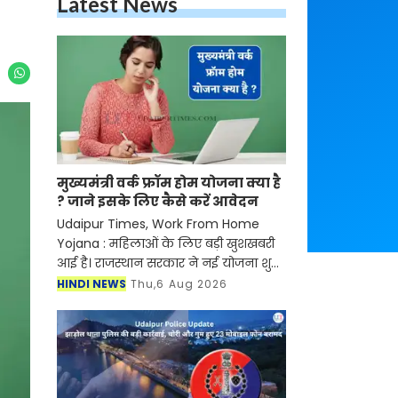
Latest News
मुख्यमंत्री वर्क फ्रॉम होम योजना क्या है
? जाने इसके लिए कैसे करें आवेदन
Udaipur Times, Work From Home
Yojana : महिलाओं के लिए बड़ी खुशखबरी
आई है। राजस्थान सरकार ने नई योजना शुरू
की है जिसके तहत अब महिलाओं को घर बैठे
HINDI NEWS
Thu,6 Aug 2026
रोजगार मिलने वाला है। जानकारी के
अनुसार सरकार द्वारा चला