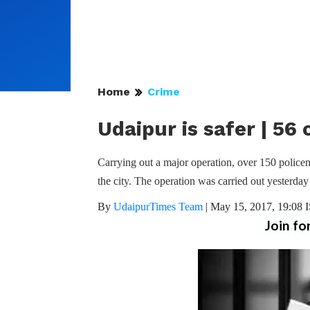
Home
Crime
Udaipur is safer | 56
Carrying out a major operation, over 150 policem
the city. The operation was carried out yesterday 
By
UdaipurTimes Team
|
May 15, 2017, 19:08 
Join fo