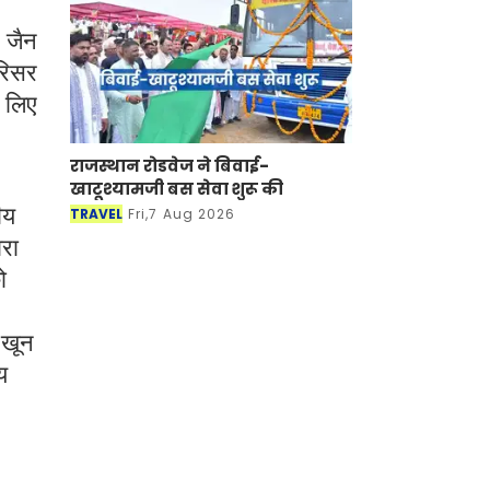
ल जैन
रिसर
 लिए
राजस्थान रोडवेज ने बिवाई-
खाटूश्यामजी बस सेवा शुरू की
ीय
TRAVEL
Fri,7 Aug 2026
ारा
ो
 खून
य