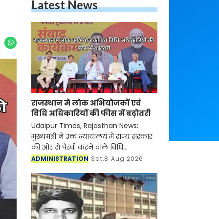
Latest News
राजस्थान मे लोक अभियोजकों एवं
विधि अधिकारियों की फीस में बढ़ोतरी
Udaipur Times, Rajasthan News:
मुख्यमंत्री ने उच्च न्यायालय में राज्य सरकार
की ओर से पैरवी करने वाले विधि
अधिकारियों की रिटेनरशिप और एपीयरेंस
ADMINISTRATION
Sat,8 Aug 2026
फीस बढ़ाने का फैसला लिया है। इसके साथ
ही उनकी ड्राफ्टिंग ए