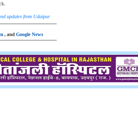
ck.
and updates from Udaipur
am
, and
Google News