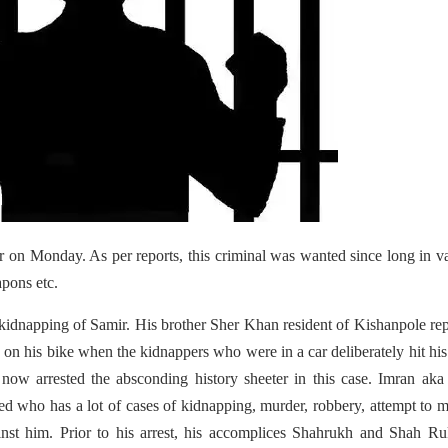
er on Monday. As per reports, this criminal was wanted since long in v
apons etc.
e kidnapping of Samir. His brother Sher Khan resident of Kishanpole re
 on his bike when the kidnappers who were in a car deliberately hit his
now arrested the absconding history sheeter in this case. Imran ak
d who has a lot of cases of kidnapping, murder, robbery, attempt to 
inst him. Prior to his arrest, his accomplices Shahrukh and Shah R