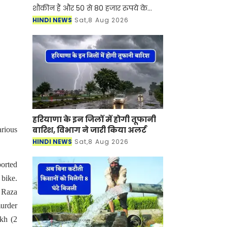
शौकीन हैं और 50 से 80 हजार रुपये के
बजट में बेहतरीन 100cc बाइक की तलाश में
HINDI NEWS
Sat,8 Aug 2026
हैं? हमने आपके लिए एक शानदार लिस्ट
तैयार की है। 80,000 रु
हरियाणा के इन जिलों में होगी तूफानी
बारिश, विभाग ने जारी किया अलर्ट
arious
HINDI NEWS
Sat,8 Aug 2026
ported
 bike.
a Raza
murder
ukh (2