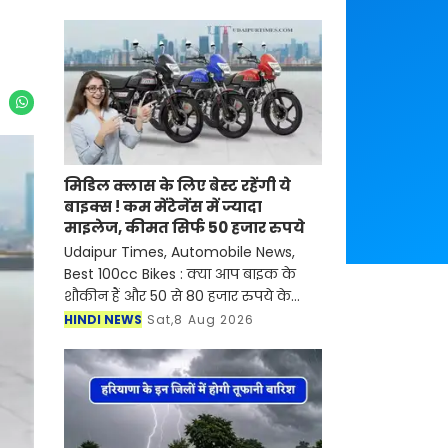
मिडिल क्लास के लिए बेस्ट रहेंगी ये
बाइक्स ! कम मेंटेनेंस में ज्यादा
माइलेज, कीमत सिर्फ 50 हजार रुपये
Udaipur Times, Automobile News,
Best 100cc Bikes : क्या आप बाइक के
शौकीन हैं और 50 से 80 हजार रुपये के
बजट में बेहतरीन 100cc बाइक की तलाश में
HINDI NEWS
Sat,8 Aug 2026
हैं? हमने आपके लिए एक शानदार लिस्ट
तैयार की है। 80,000 रु