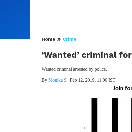
Home
Crime
‘Wanted’ criminal fo
Wanted criminal arrested by police.
By
Monika S
|
Feb 12, 2019, 11:00 IST
Join fo