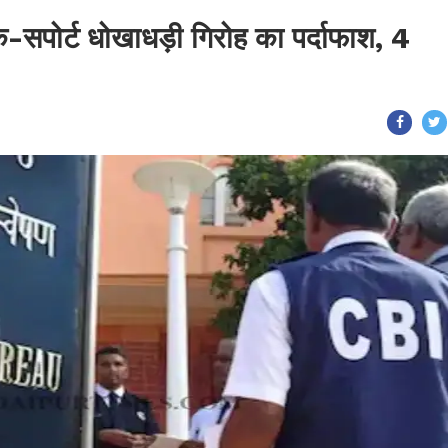
क-सपोर्ट धोखाधड़ी गिरोह का पर्दाफाश, 4