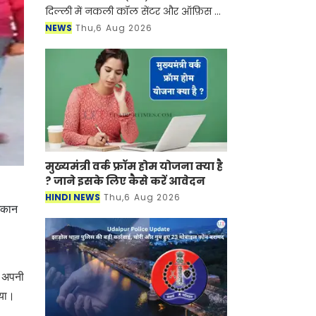
दिल्ली में नकली कॉल सेंटर और ऑफ़िस के
ज़रिए चल रहे एक बड़े इंटरनेशनल टेक-
NEWS
Thu,6 Aug 2026
सपोर्ट फ्रॉड और जबरन वसूली (extortion)
रैकेट का
मुख्यमंत्री वर्क फ्रॉम होम योजना क्या है
? जाने इसके लिए कैसे करें आवेदन
HINDI NEWS
Thu,6 Aug 2026
 मकान
े अपनी
 गया।