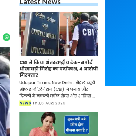
Latest News
CBI ने किया अंतरराष्ट्रीय टेक-सपोर्ट
धोखाधड़ी गिरोह का पर्दाफाश, 4 आरोपी
गिरफ्तार
Udaipur Times, New Delhi : सेंट्रल ब्यूरो
ऑफ़ इन्वेस्टिगेशन (CBI) ने पंजाब और
दिल्ली में नकली कॉल सेंटर और ऑफ़िस के
ज़रिए चल रहे एक बड़े इंटरनेशनल टेक-
NEWS
Thu,6 Aug 2026
सपोर्ट फ्रॉड और जबरन वसूली (extortion)
रैकेट का