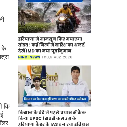
नी
हरियाणा में मानसून फिर मचाएगा
तांडव ! कई जिलों में बारिश का अलर्ट,
 के
देखें IMD का नया पूर्वानुमान
ात्रा
HINDI NEWS
Thu,6 Aug 2026
थी कि
किसान के बेटे ने पहले प्रयास में क्रैक
गई
किया UPSC ! सबसे कम उम्र के
डॉलर
हरियाणा कैडर के IAS बन रचा इतिहास