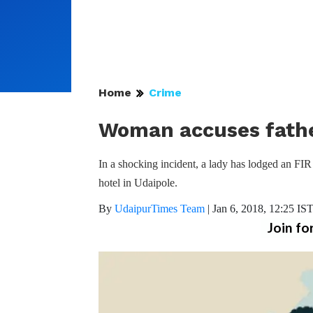
Home
Crime
Woman accuses fathe
In a shocking incident, a lady has lodged an FIR
hotel in Udaipole.
By
UdaipurTimes Team
|
Jan 6, 2018, 12:25 IS
Join fo