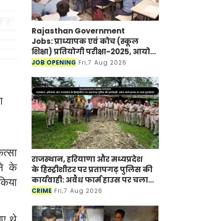
Rajasthan Government
Jobs: प्राध्यापक एवं कोच (स्कूल
शिक्षा) प्रतियोगी परीक्षा-2025, आयोग
ने जारी की हिंदी विषय की विचारित
JOB OPENING
Fri,7 Aug 2026
सूची
ग
ित्सा
राजस्थान, हरियाणा और मध्यप्रदेश
े के
के हिस्ट्रीशीटर पर प्रतापगढ़ पुलिस की
कार्यवाही: अवैध फार्म हाउस पर चला
 किया
बुलडोजर
CRIME
Fri,7 Aug 2026
ए थे