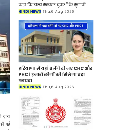
कहा कि राज्य सरकार युवाओं के सुझावों को
गंभीरता से लेकर भर्ती प्रक्रिया को अधिक
HINDI NEWS
Thu,6 Aug 2026
पारदर्शी, समयबद्ध और अभ्यर्थी हितै
हरियाणा में यहां बनेंगे दो नए CHC और
PHC ! हजारों लोगों को मिलेगा बड़ा
फायदा
HINDI NEWS
Thu,6 Aug 2026
द्वारा
भ की गई