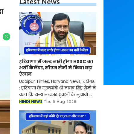
Latest News
ड़ा
हरियाणा में जल्द जारी होगा HSSC का
भर्ती कैलेंडर, सीएम सैनी ने किया बड़ा
ऐलान
Udaipur Times, Haryana News, चंडीगढ़
: हरियाणा के मुख्यमंत्री श्री नायब सिंह सैनी ने
कहा कि राज्य सरकार युवाओं के सुझावों को
गंभीरता से लेकर भर्ती प्रक्रिया को अधिक
HINDI NEWS
Thu,6 Aug 2026
पारदर्शी, समयबद्ध और अभ्यर्थी हितै