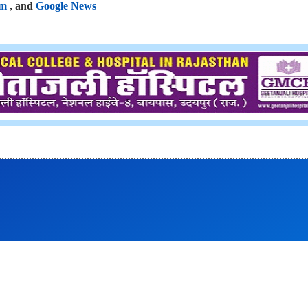
am
, and
Google News