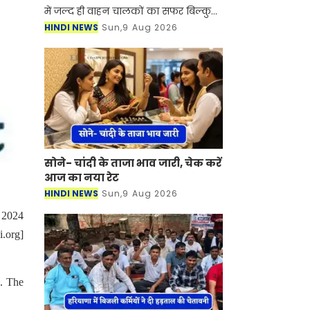
में जल्द ही वाहन चालकों का सफर बिल्कुल
आसान होने वाला है। NHAI ने गुरुग्राम और
HINDI NEWS
Sun,9 Aug 2026
झज्जर को जोड़ने के लिए नए हाईवे के
निर्माण
सोने- चांदी के ताजा भाव जारी, चेक करें
आज का नया रेट
HINDI NEWS
Sun,9 Aug 2026
, 2024
.org]
s. The