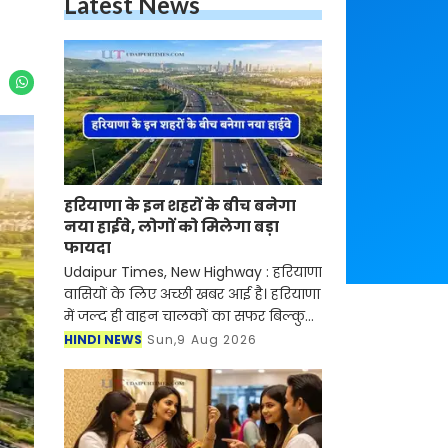
Latest News
हरियाणा के इन शहरों के बीच बनेगा
नया हाईवे, लोगों को मिलेगा बड़ा
फायदा
Udaipur Times, New Highway : हरियाणा
वासियों के लिए अच्छी खबर आई है। हरियाणा
में जल्द ही वाहन चालकों का सफर बिल्कुल
आसान होने वाला है। NHAI ने गुरुग्राम और
HINDI NEWS
Sun,9 Aug 2026
झज्जर को जोड़ने के लिए नए हाईवे के
निर्माण