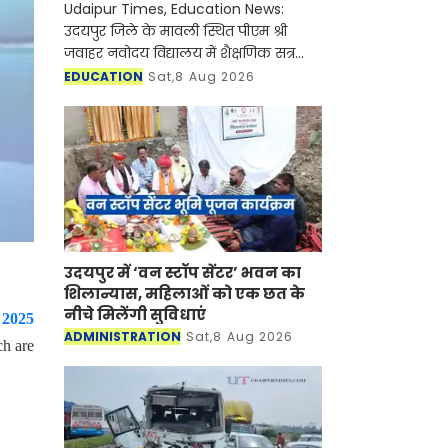
Udaipur Times, Education News:
उदयपुर जिले के मावली स्थित पीएम श्री
जवाहर नवोदय विद्यालय में शैक्षणिक सत्र
2027-28 के लिए कक्षा 6 में प्रवेश हेतु
EDUCATION
Sat,8 Aug 2026
जवाहर नवोदय विद्यालय चयन परीक्षा-2027
के ऑनलाइन आवेदन
उदयपुर में ‘वन स्टॉप सेंटर’ भवन का
शिलान्यास, महिलाओं को एक छत के
नीचे मिलेंगी सुविधाएं
 2025
ADMINISTRATION
Sat,8 Aug 2026
ch are