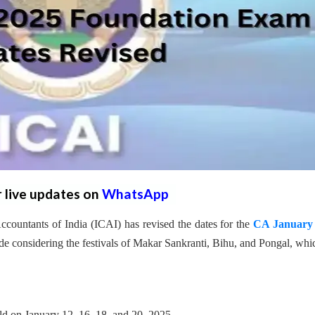
r live updates on
WhatsApp
ccountants of India (ICAI) has revised the dates for the
CA January
 considering the festivals of Makar Sankranti, Bihu, and Pongal, whi
 on January 12, 16, 18, and 20, 2025.