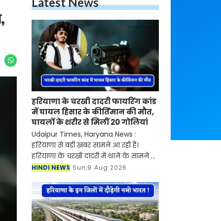
Latest News
,
हरियाणा के चरखी दादरी फायरिंग कांड
में घायल हिसार के कीर्तिमान की मौत,
घायलों के शरीर से मिलीं 20 गोलियां
Udaipur Times, Haryana News :
हरियाणा से बड़ी खबर सामने आ रही है।
हरियाणा के चरखी दादरी में थाने के सामने हुई
30 राउंड फायरिंग कांड में घायल हुए हिसार
HINDI NEWS
Sun,9 Aug 2026
के कीर्तिमान ने गुरुग्राम के एक निजी
अस्पताल में