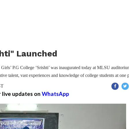
shti" Launched
 Girls’ P.G College ‘Srishti’ was inaugurated today at MLSU auditoriu
eative talent, vast experiences and knowledge of college students at one 
ST
r live updates on
WhatsApp