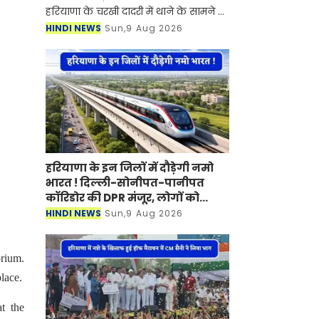
हरियाणा के चरखी दादरी में थाने के सामने हुई
30 राउंड फायरिंग कांड में घायल हुए हिसार
HINDI NEWS
Sun,9 Aug 2026
के कीर्तिमान ने गुरुग्राम के एक निजी
अस्पताल में
हरियाणा के इन जिलों में दौड़ेगी नमो
भारत ! दिल्ली-सोनीपत-पानीपत
कॉरिडोर की DPR मंजूर, लोगों को
मिलेगा बड़ा फायदा
HINDI NEWS
Sun,9 Aug 2026
orium.
place.
t the