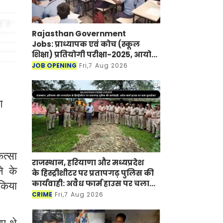
Rajasthan Government
Jobs: प्राध्यापक एवं कोच (स्कूल
शिक्षा) प्रतियोगी परीक्षा-2025, आयोग
ने जारी की हिंदी विषय की विचारित
JOB OPENING
Fri,7 Aug 2026
सूची
ग
ित्सा
राजस्थान, हरियाणा और मध्यप्रदेश
े के
के हिस्ट्रीशीटर पर प्रतापगढ़ पुलिस की
कार्यवाही: अवैध फार्म हाउस पर चला
 किया
बुलडोजर
CRIME
Fri,7 Aug 2026
ए थे