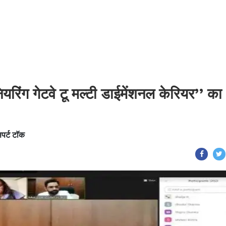
िनियरिंग गेटवे टू मल्टी डाईमेंशनल केरियर’’ का
सपर्ट टाॅक