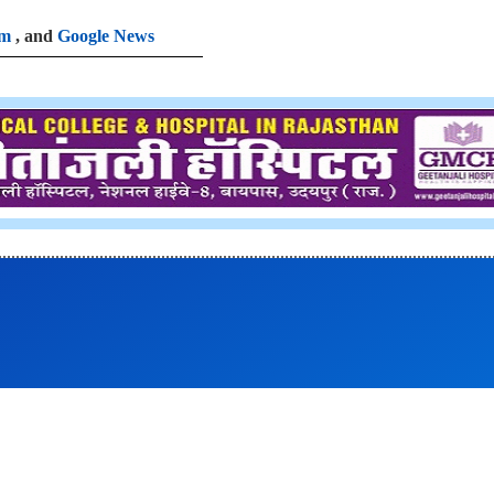
am
, and
Google News