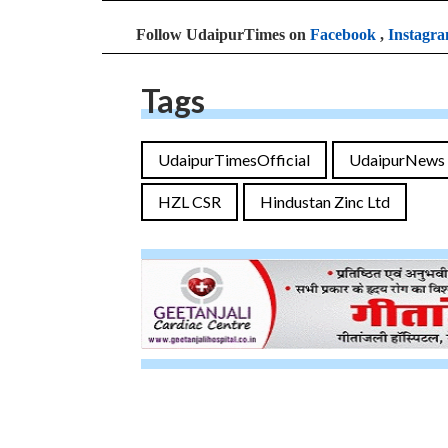
Follow UdaipurTimes on
Facebook
,
Instagr
Tags
UdaipurTimesOfficial
UdaipurNews
HZL CSR
Hindustan Zinc Ltd