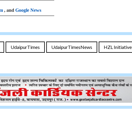
am
, and
Google News
UdaipurTimes
UdaipurTimesNews
HZL Initiative