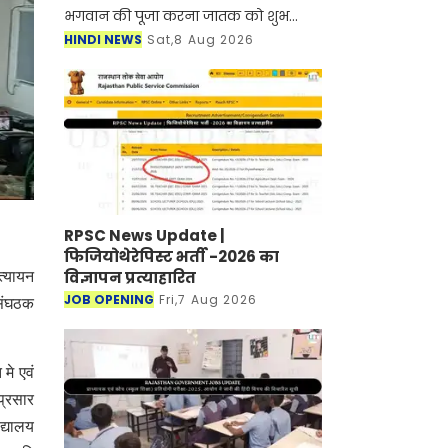
भगवान की पूजा करना जातक को शुभ
मिलता है। आज 8 अगस्त के दिन शनिवार है।
HINDI NEWS
Sat,8 Aug 2026
आज शनिवार के दिन शनि देव की पूजा
करने का विधान है। धार्मि
RPSC News Update |
फिजियोथेरेपिस्ट भर्ती -2026 का
विज्ञापन प्रत्याहारित
त्यायन
JOB OPENING
Fri,7 Aug 2026
 संघठक
मे एवं
 प्रसार
द्यालय