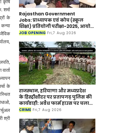
ा कृषि
. शर्मा
Rajasthan Government
रों के
Jobs: प्राध्यापक एवं कोच (स्कूल
शिक्षा) प्रतियोगी परीक्षा-2025, आयोग
 कन्या
ने जारी की हिंदी विषय की विचारित
JOB OPENING
Fri,7 Aug 2026
 जैविक
सूची
्यालय,
ुलपति,
वार्ता
ध्यापन
्चा के
राजस्थान, हरियाणा और मध्यप्रदेश
पस्थित
के हिस्ट्रीशीटर पर प्रतापगढ़ पुलिस की
विधाओ,
कार्यवाही: अवैध फार्म हाउस पर चला
बुलडोजर
CRIME
Fri,7 Aug 2026
र्चुअल
ी श्री