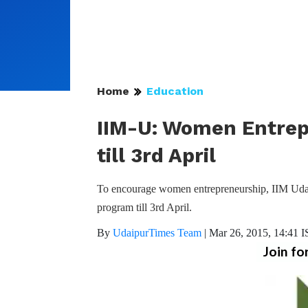
Home
Education
IIM-U: Women Entrep
till 3rd April
To encourage women entrepreneurship, IIM Udai
program till 3rd April.
By
UdaipurTimes Team
|
Mar 26, 2015, 14:41 
Join fo