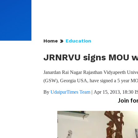
Home
Education
JRNRVU signs MOU wi
Janardan Rai Nagar Rajasthan Vidyapeeth Univ
(GSW), Georgia USA, have signed a 5 year MO
By
UdaipurTimes Team
|
Apr 15, 2013, 18:30 I
Join fo