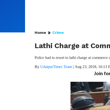
Home
Crime
Lathi Charge at Com
Police had to resort to lathi charge at commerce 
By
UdaipurTimes Team
|
Aug 23, 2018, 16:13 
Join fo