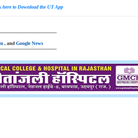
k here to Download the UT App
am
, and
Google News