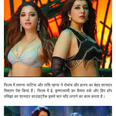
फिल्म में तमन्ना भाटिया और राशि खन्ना ने रोमांच और हास्य का बेहद शानदार
मिश्रण पेश किया है। फिल्म में ई. कृष्णासामी का कैमरा वर्क और हिप हॉप
तमिझा का शानदार साउंडट्रैक इसमें चार चाँद लगाने का काम करता है।