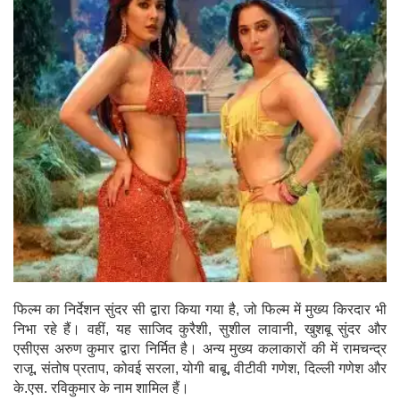
फिल्म का निर्देशन सुंदर सी द्वारा किया गया है, जो फिल्म में मुख्य किरदार भी
निभा रहे हैं। वहीं, यह साजिद कुरैशी, सुशील लावानी, खुशबू सुंदर और
एसीएस अरुण कुमार द्वारा निर्मित है। अन्य मुख्य कलाकारों की में रामचन्द्र
राजू, संतोष प्रताप, कोवई सरला, योगी बाबू, वीटीवी गणेश, दिल्ली गणेश और
के.एस. रविकुमार के नाम शामिल हैं।