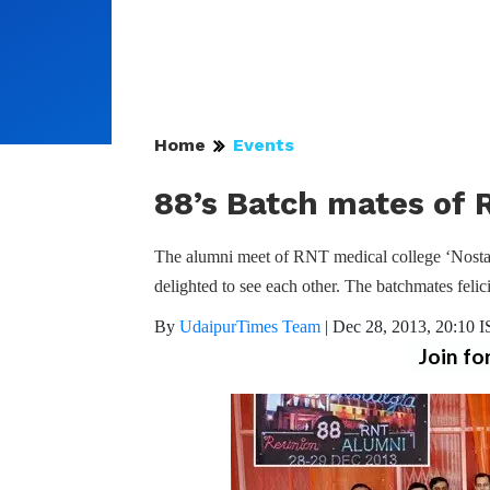
Home
Events
88’s Batch mates of 
The alumni meet of RNT medical college ‘Nostal
delighted to see each other. The batchmates feli
By
UdaipurTimes Team
|
Dec 28, 2013, 20:10 
Join fo