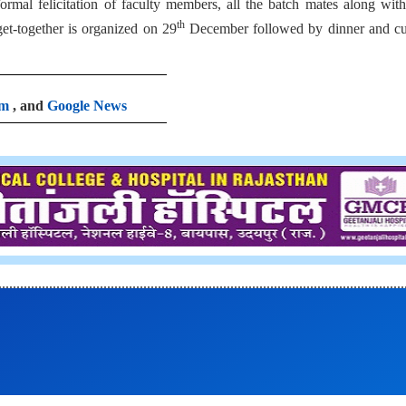
ormal felicitation of faculty members, all the batch mates along with
th
get-together is organized on 29
December followed by dinner and cul
am
, and
Google News