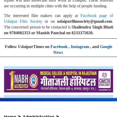
repute will also showcase their work in Udaipur. These festivals
are occurring in multiple cities with the help of people funding.
The interested film makers can apply at
Facebook page of
Udaipur Film Society
or on
udaipurfilmsociety@gmail.com
.
The concerned person to be contacted is
Shailendra Singh Bhati
on 9784002353 or Manish Panchal on 8233375020.
Follow UdaipurTimes on
Facebook
,
Instagram
, and
Google
News
Home
Administration