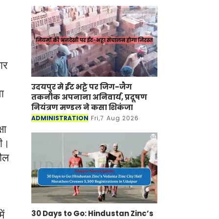
ार
उदयपुर मे ईंट भट्टे पर जिग-जैग
ा
तकनीक अपनाना अनिवार्य, प्रदूषण
नियंत्रण मण्डल ने कसा शिकंजा
ADMINISTRATION
Fri,7 Aug 2026
षा
गी।
तौल
30 Days to Go: Hindustan Zinc’s
ें