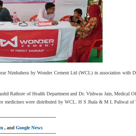
 near Nimbahera by Wonder Cement Ltd (WCL) in association with Dis
Sushil Rathore of Health Department and Dr. Vishwas Jain, Medical Of
ree medicines were distributed by WCL. H S Jhala & M L Paliwal o
am
, and
Google News