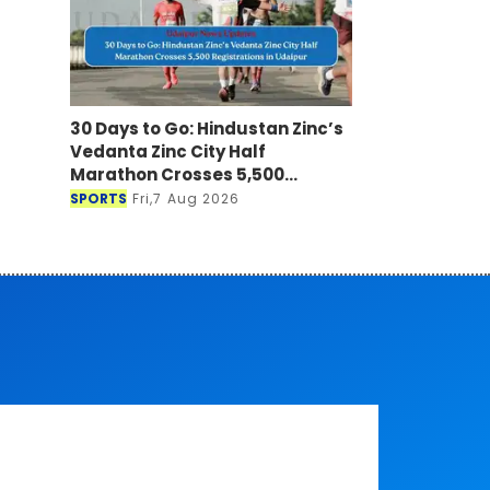
30 Days to Go: Hindustan Zinc’s
Vedanta Zinc City Half
Marathon Crosses 5,500
Registrations in Udaipur
SPORTS
Fri,7 Aug 2026