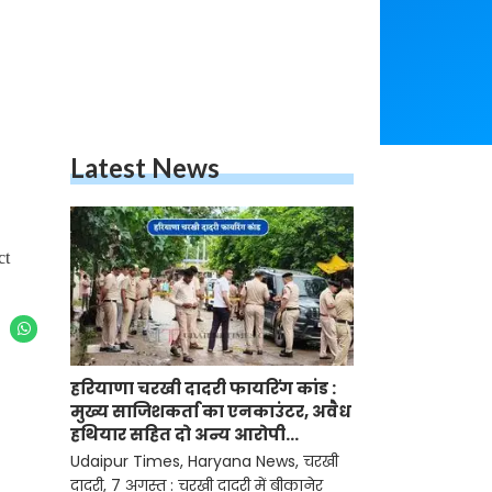
Latest News
ct
हरियाणा चरखी दादरी फायरिंग कांड :
मुख्य साजिशकर्ता का एनकाउंटर, अवैध
हथियार सहित दो अन्य आरोपी
गिरफ्तार
Udaipur Times, Haryana News, चरखी
दादरी, 7 अगस्त : चरखी दादरी में बीकानेर