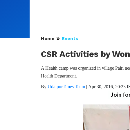
Home
Events
CSR Activities by W
A Health camp was organized in village Palri n
Health Department.
By
UdaipurTimes Team
|
Apr 30, 2016, 20:23 I
Join fo