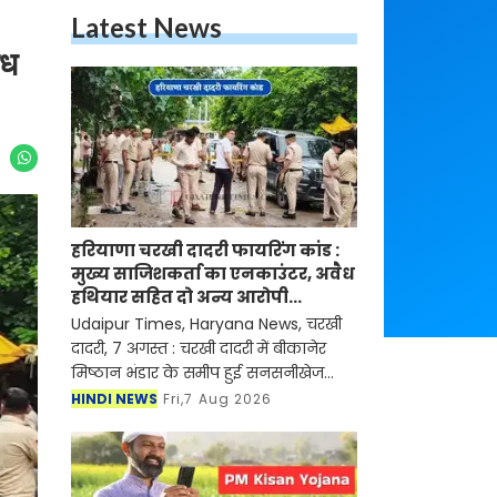
Latest News
ैध
हरियाणा चरखी दादरी फायरिंग कांड :
मुख्य साजिशकर्ता का एनकाउंटर, अवैध
हथियार सहित दो अन्य आरोपी
गिरफ्तार
Udaipur Times, Haryana News, चरखी
दादरी, 7 अगस्त : चरखी दादरी में बीकानेर
मिष्ठान भंडार के समीप हुई सनसनीखेज
फायरिंग मामले में जिला पुलिस ने 24 घंटे
HINDI NEWS
Fri,7 Aug 2026
के भीतर बड़ी सफलता हासिल करते हुए
गोलीकांड के मुख्