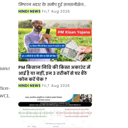
मिष्ठान भंडार के समीप हुई सनसनीखेज
फायरिंग मामले में जिला पुलिस ने 24 घंटे
HINDI NEWS
Fri,7 Aug 2026
के भीतर बड़ी सफलता हासिल करते हुए
गोलीकांड के मुख्
PM किसान निधि की किस्त अकाउंट में
trict
आई है या नहीं, इन 3 तरीकों से घर बैठे
फोन करें चेक ?
HINDI NEWS
Fri,7 Aug 2026
ficer-
f WCL