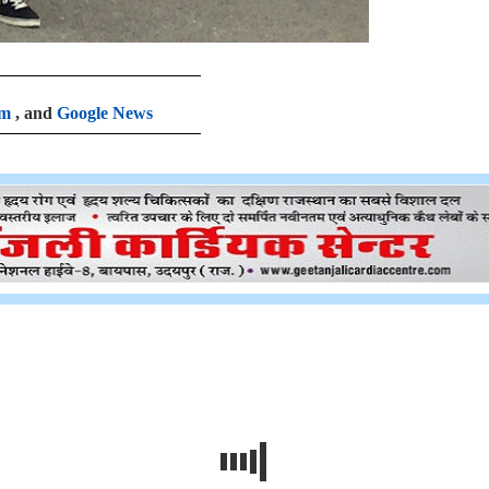
am
, and
Google News