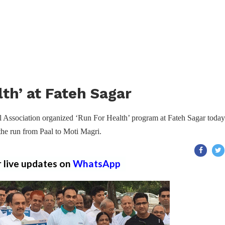
th’ at Fateh Sagar
l Association organized ‘Run For Health’ program at Fateh Sagar today
 the run from Paal to Moti Magri.
r live updates on
WhatsApp