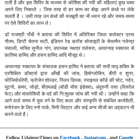
पाती है और इस शिविर के माध्यम से कोशिश की गयी की महिलाएं कुछ वक्त
अपने लिए निकाले । जिस तरह वो हर काम का बोझ अपने कंधो पर लेके
चलती है । उसी तरह उन कंधो की मजबूती का भी ध्यान रहे और समय-समय
पर ऐसे शिविरों का लाभ ले।
डॉ राजश्री गाँधी ने बताया की शिविर में अतिरिक्त जिला कलेक्टर प्रभा
गौतम, डिप्टी चेतना भाटी, इंडियन रेड क्रॉस सोसाइटी के चेयरमैन गजेन्द्र
भंसाली, सचिव सुनील गांग, उपाध्यक्ष नक्षत्र तलेसरा, अरवानाह स्क्वायर से
फ़ातिमा हामिद और हसन हामिद आदि मौजूद थे।
अरवानाह स्क्वायर के संचालक हसन हामिद ने बताया की सभी मातृ-शक्ति के
प्रशिक्षित डॉक्टर्स द्वारा आँखों की जांच, हिमोग्लोबिन, बीपी व शुगर,
फीजियोथेरेपी, फ्रोजेन शोल्डर, स्लिप डिस्क, स्पाइनल कॉर्ड की चोट, गर्दन,
घुटनो, कमर, जोड़ो, बीएमआई (बॉडी मॉस इंडेक्स), अंदुरुनी वसा (विसरेल
फेट) और मांसपेशियों के दर्द की नि:शुल्क जांच की गयी थी। उन्होंने कहा कि
आने वाले समय में युवा वर्ग के लिए कला और संस्कृति से संबंधित कार्यशेली,
मनोरंजन के लिए स्नो पार्क, मिनी थिएटर और कई अन्य चीजों का उद्घाटन भी
करने वाले है।
Follow UdaipurTimes on
Facebook
,
Instagram
, and
Google