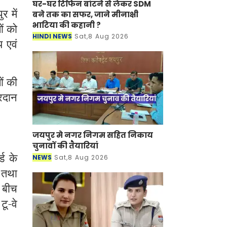
घर-घर टिफिन बांटने से लेकर SDM
र में
बने तक का सफर, जाने मीनाक्षी
भाटिया की कहानी ?
ं को
HINDI NEWS
Sat,8 Aug 2026
य एवं
।
ों की
्रदान
जयपुर मे नगर निगम सहित निकाय
चुनावों की तैयारियां
ड के
NEWS
Sat,8 Aug 2026
 तथा
 बीच
टू-वे
0