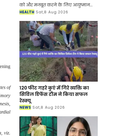
को और मजबूत करने के लिए आयुष्मान
भारत डिजिटल मिशन की डिजिटल हेल्थ
HEALTH
Sat,8 Aug 2026
इंसेंटिव स्कीम के तहत 2.5 करोड़ रुपये से
अधिक मूल्य के न
vening
tes of
120 फीट गहरे कुएं में गिरे व्यक्ति का
सिविल डिफेंस टीम ने किया सफल
 Emory
रेस्क्यू
nesis,
NEWS
Sat,8 Aug 2026
ardial
, viz.