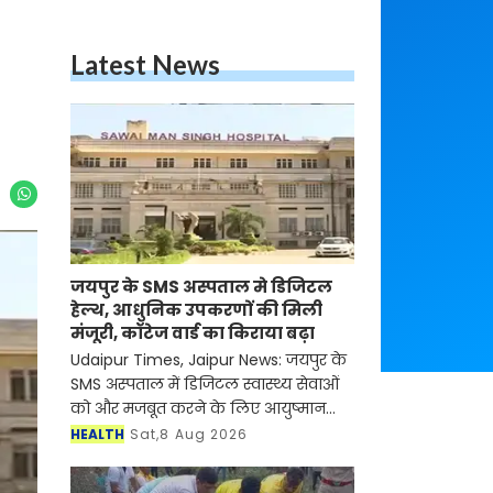
Latest News
जयपुर के SMS अस्पताल मे डिजिटल
हेल्थ, आधुनिक उपकरणों की मिली
मंजूरी, कॉटेज वार्ड का किराया बढ़ा
Udaipur Times, Jaipur News: जयपुर के
SMS अस्पताल में डिजिटल स्वास्थ्य सेवाओं
को और मजबूत करने के लिए आयुष्मान
भारत डिजिटल मिशन की डिजिटल हेल्थ
HEALTH
Sat,8 Aug 2026
इंसेंटिव स्कीम के तहत 2.5 करोड़ रुपये से
अधिक मूल्य के न