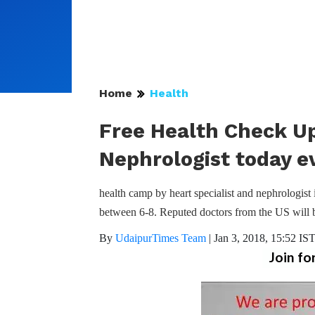
Home
Health
Free Health Check Up
Nephrologist today e
health camp by heart specialist and nephrologist
between 6-8. Reputed doctors from the US will b
By
UdaipurTimes Team
|
Jan 3, 2018, 15:52 IS
Join fo