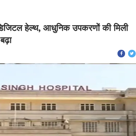
िजिटल हेल्थ, आधुनिक उपकरणों की मिली
 बढ़ा