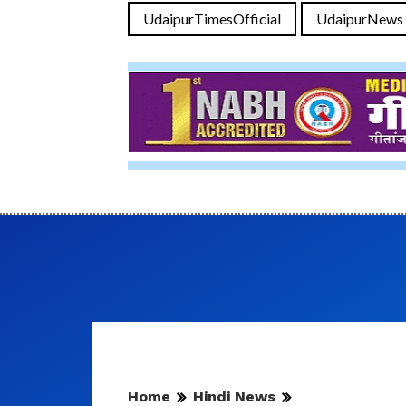
UdaipurTimesOfficial
UdaipurNews
Home
Hindi News