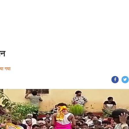
जन
िया गया