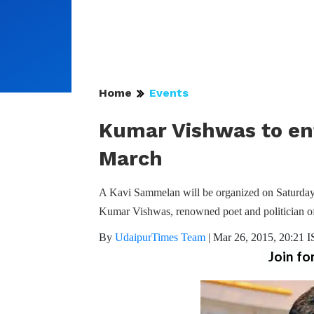
Home
Events
Kumar Vishwas to ent
March
A Kavi Sammelan will be organized on Saturd
Kumar Vishwas, renowned poet and politician of
By
UdaipurTimes Team
|
Mar 26, 2015, 20:21 
Join fo