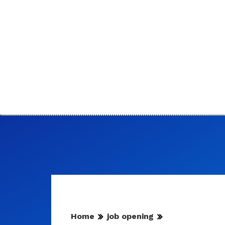
Home
job opening