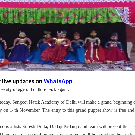
r live updates on
WhatsApp
beauty of age old culture back again.
 today. Sangeet Natak Academy of Delhi will make a grand beginning o
y on 14th November. The entry to this grand puppet show is free and
us artists Suresh Dutta, Dadaji Padamji and team will present their 
re will a variety of puppet shows which will be based on the teachi