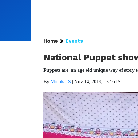
Home
Events
National Puppet show
Puppets are an age old unique way of story t
By
Monika .S
|
Nov 14, 2019, 13:56 IST