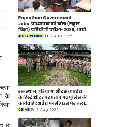
Rajasthan Government
Jobs: प्राध्यापक एवं कोच (स्कूल
शिक्षा) प्रतियोगी परीक्षा-2025, आयोग
ने जारी की हिंदी विषय की विचारित
JOB OPENING
Fri,7 Aug 2026
सूची
ग
ित्सा
राजस्थान, हरियाणा और मध्यप्रदेश
े के
के हिस्ट्रीशीटर पर प्रतापगढ़ पुलिस की
कार्यवाही: अवैध फार्म हाउस पर चला
 किया
बुलडोजर
CRIME
Fri,7 Aug 2026
ए थे