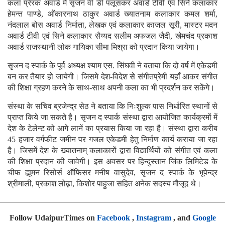
कला प्रेरक अवार्ड में सृजन वी डी पलूसकर अवार्ड टीवी एवं सिने कलाकार
हेमन्त पाण्डे, ओंकारनाथ ठाकुर अवार्ड ख्यातनाम कलाकार कमल शर्मा,
नंदलाल बोस अवार्ड निर्माता, लेखक एवं कलाकार काजल सूरी, मास्टर मदन
अवार्ड टीवी एवं सिने कलाकार सैय्यद सलीम अफजल जैदी, खेमचंद प्रकाश
अवार्ड राजस्थानी लोक गायिका सीमा मिश्रा को प्रदान किया जायेगा।
सृजन द स्पार्क के पूर्व अध्यक्ष श्याम एस. सिंघवी ने बताया कि दो वर्ष में एकेडमी
बन कर तैयार हो जायेगी। जिसमे देश-विदेश से संगीतप्रेमी यहाँ आकर संगीत
की शिक्षा ग्रहण करने के साथ-साथ अपनी कला का भी प्रदर्शन कर सकेंगे।
संस्था के सचिव ब्रजेन्द्र सेठ ने बताया कि निःशुल्क पास निर्धारित स्थानों से
प्राप्त किये जा सकते है। सृजन द स्पार्क संस्था द्वारा आयोजित कार्यक्रमों में
देश के टेलेन्ट को आगे लानें का प्रयास किया जा रहा है। संस्था द्वारा करीब
45 हजार वर्गफीट जमीन पर गजल एकेडमी हेतु निर्माण कार्य कराया जा रहा
है। जिसमें देश के ख्यातनाम् कलाकारों द्वारा विद्यार्थियों को संगीत एवं कला
की शिक्षा प्रदान की जावेगी। इस अवसर पर हिन्दुस्तान जिंक लिमिटेड के
चीफ ह्यूमन रिसोर्स ऑफिसर मनीष वासुदेव, सृजन द स्पार्क के भूपेन्द्र
श्रीमाली, प्रकाश लोढ़़ा, किशोर पाहुजा सहित अनेक सदस्य मौजूद थे।
Follow UdaipurTimes on
Facebook
,
Instagram
, and
Google