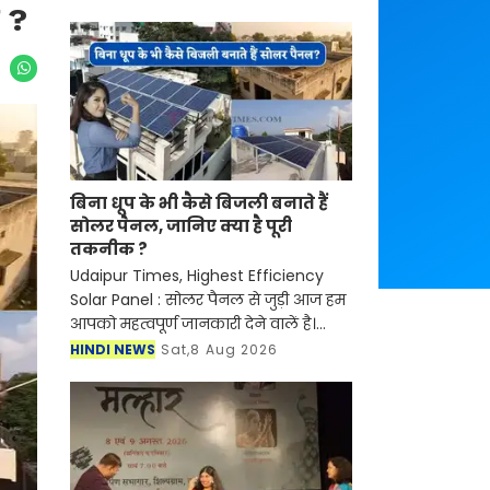
क ?
बिना धूप के भी कैसे बिजली बनाते हैं
सोलर पैनल, जानिए क्या है पूरी
तकनीक ?
Udaipur Times, Highest Efficiency
Solar Panel : सोलर पैनल से जुड़ी आज हम
आपको महत्वपूर्ण जानकारी देने वालें है।
आर्टिफिशियल इंटेलिजेंस (AI) और
HINDI NEWS
Sat,8 Aug 2026
स्मार्टफोन की तरह अब सोलर एनर्जी (Solar
Panel) के क्षेत्र